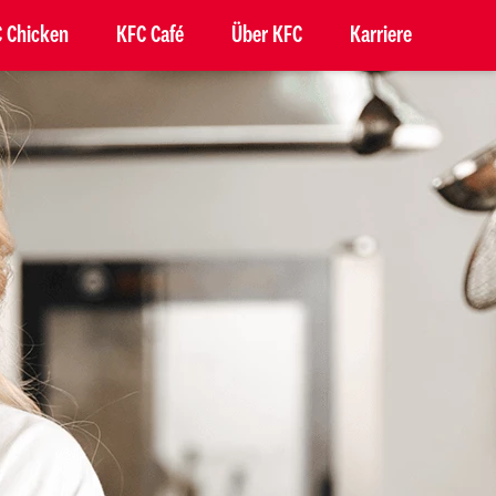
 Chicken
KFC Café
Über KFC
Karriere