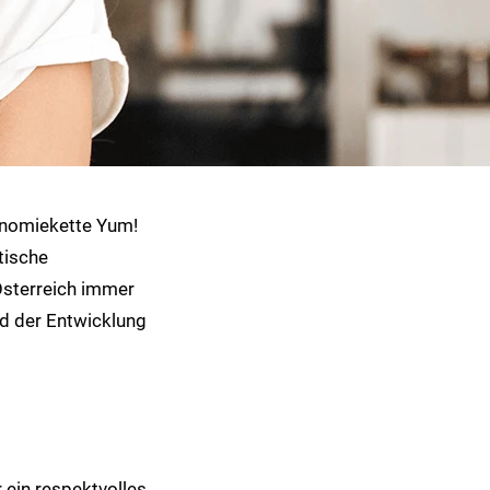
ronomiekette Yum!
tische
Österreich immer
d der Entwicklung
r ein respektvolles