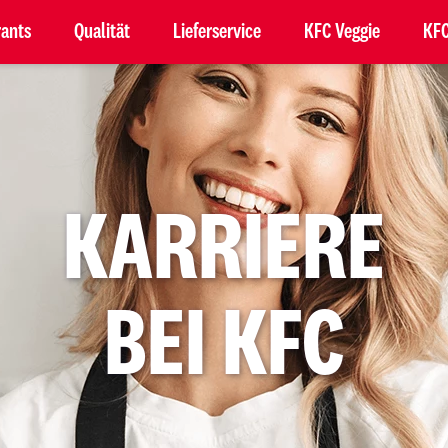
rants
Qualität
Lieferservice
KFC Veggie
KFC
KARRIERE
BEI KFC