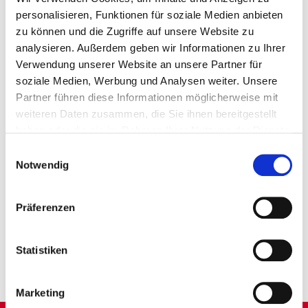
personalisieren, Funktionen für soziale Medien anbieten
zu können und die Zugriffe auf unsere Website zu
Einen verantwortungsvollen Arbeitsplatz in einem
analysieren. Außerdem geben wir Informationen zu Ihrer
expandierenden Unternehmen
Verwendung unserer Website an unsere Partner für
soziale Medien, Werbung und Analysen weiter. Unsere
Kostenfreies Mitarbeiteressen
Partner führen diese Informationen möglicherweise mit
weiteren Daten zusammen, die Sie ihnen bereitgestellt
Faire Bezahlung nach KV
haben oder die sie im Rahmen Ihrer Nutzung der Dienste
gesammelt haben.
Einwilligungsauswahl
Notwendig
ALLE STELLENANGEBOTE FÜR
RESTAURANTS
Präferenzen
ALLE STELLENANGEBOTE FÜR BÜRO
Statistiken
Marketing