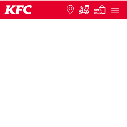
© 2026 KFC
Datenschutz
Impressum
Contact us
Presse
Expansion
FAQ
Cookie-Einstellungen