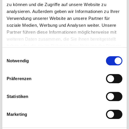
zu können und die Zugriffe auf unsere Website zu
analysieren. Außerdem geben wir Informationen zu Ihrer
Verwendung unserer Website an unsere Partner für
soziale Medien, Werbung und Analysen weiter. Unsere
ÄHNLICHE PRODUKTE
Partner führen diese Informationen möglicherweise mit
weiteren Daten zusammen, die Sie ihnen bereitgestellt
haben oder die sie im Rahmen Ihrer Nutzung der Dienste
gesammelt haben.
Einwilligungsauswahl
Notwendig
Präferenzen
Statistiken
Espresso
Caffè Latte
Marketing