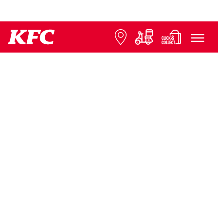
© 2026 KFC
Datenschutz
Impressum
Contact us
Presse
Expansion
FAQ
Cookie-Einstellungen