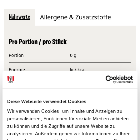
Allergene & Zusatzstoffe
Nährwerte
Pro Portion / pro Stück
Portion
0 g
Energie
kj / kcal
Fat
0 g
Ges. Fett
0 g
Diese Webseite verwendet Cookies
Wir verwenden Cookies, um Inhalte und Anzeigen zu
Kohlenhydrate
0 g
personalisieren, Funktionen für soziale Medien anbieten
zu können und die Zugriffe auf unsere Website zu
Zucker
0 g
analysieren. Außerdem geben wir Informationen zu Ihrer