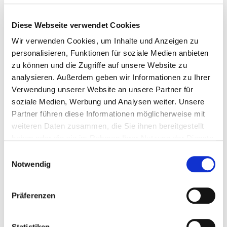
SCHÄRFE
Diese Webseite verwendet Cookies
Wir verwenden Cookies, um Inhalte und Anzeigen zu
personalisieren, Funktionen für soziale Medien anbieten
WÜRZE
zu können und die Zugriffe auf unsere Website zu
analysieren. Außerdem geben wir Informationen zu Ihrer
Verwendung unserer Website an unsere Partner für
soziale Medien, Werbung und Analysen weiter. Unsere
Partner führen diese Informationen möglicherweise mit
weiteren Daten zusammen, die Sie ihnen bereitgestellt
Allergene & Zusatzstoffe
haben oder die sie im Rahmen Ihrer Nutzung der Dienste
gesammelt haben.
Einwilligungsauswahl
Notwendig
ALLERGENE
Präferenzen
ZUSATZSTOFFE
Statistiken