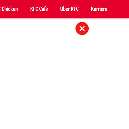
 Chicken
KFC Café
Über KFC
Karriere