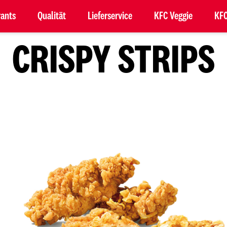
rants
Qualität
Lieferservice
KFC Veggie
KFC
CRISPY STRIPS