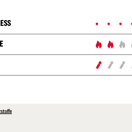
NESS
E
zstoffe