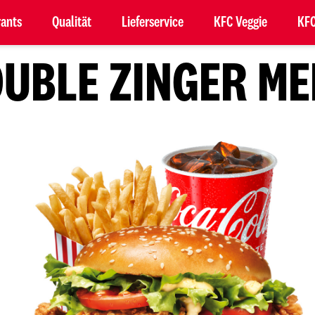
rants
Qualität
Lieferservice
KFC Veggie
KFC
UBLE ZINGER M