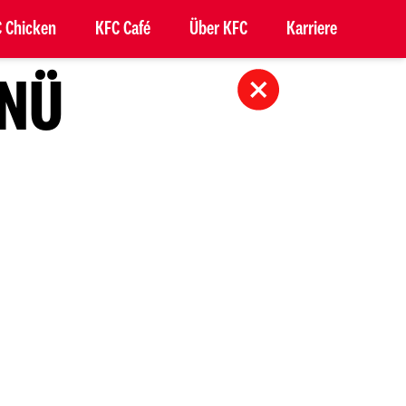
 Chicken
KFC Café
Über KFC
Karriere
ENÜ