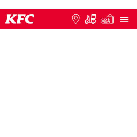
© 2026 KFC
Datenschutz
Impressum
Contact us
Presse
Expansion
FAQ
Cookie-Einstellungen