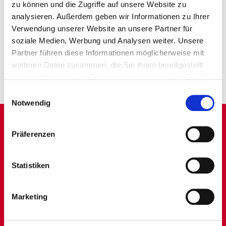
zu können und die Zugriffe auf unsere Website zu
analysieren. Außerdem geben wir Informationen zu Ihrer
Verwendung unserer Website an unsere Partner für
soziale Medien, Werbung und Analysen weiter. Unsere
Allergene & Zusatzstoffe
Nährwerte
Partner führen diese Informationen möglicherweise mit
weiteren Daten zusammen, die Sie ihnen bereitgestellt
haben oder die sie im Rahmen Ihrer Nutzung der Dienste
gesammelt haben.
Einwilligungsauswahl
Notwendig
Präferenzen
Statistiken
CLICK & COLLECT
Marketing