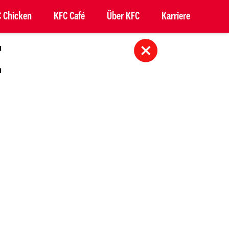
 Chicken
KFC Café
Über KFC
Karriere
E