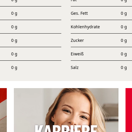
0 g
Ges. Fett
0 g
0 g
Kohlenhydrate
0 g
0 g
Zucker
0 g
0 g
Eiweiß
0 g
0 g
Salz
0 g