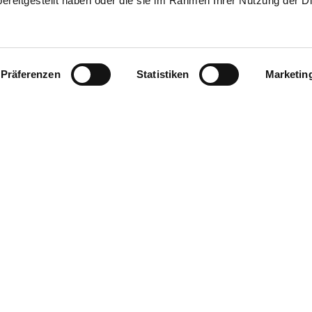
ereitgestellt haben oder die sie im Rahmen Ihrer Nutzung der D
Präferenzen
Statistiken
Marketin
Datenschutz
Impressum
Contact us
Pr