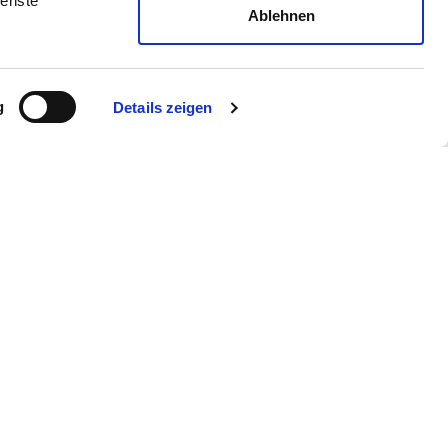
ienste
Ablehnen
g
Details zeigen
esse
Expansion
FAQ
Cookie-Einstellungen