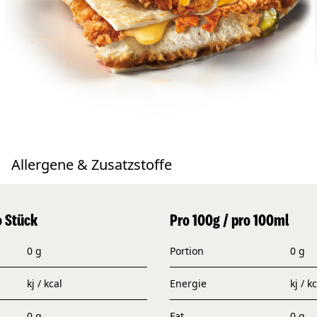
Allergene & Zusatzstoffe
o Stück
Pro 100g / pro 100ml
0 g
Portion
0 g
kj / kcal
Energie
kj / k
0 g
Fat
0 g