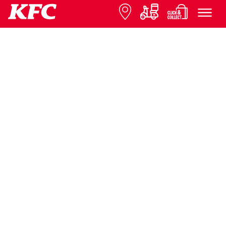
© 2026 KFC
Datenschutz
Impressum
Contact us
Presse
Expansion
FAQ
Cookie-Einstellungen