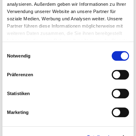
analysieren. Außerdem geben wir Informationen zu Ihrer
Verwendung unserer Website an unsere Partner für
BESTELLUNG / LIEFERUNG
soziale Medien, Werbung und Analysen weiter. Unsere
Partner führen diese Informationen möglicherweise mit
weiteren Daten zusammen, die Sie ihnen bereitgestellt
FOODORA
haben oder die sie im Rahmen Ihrer Nutzung der Dienste
gesammelt haben.
Einwilligungsauswahl
Notwendig
LIEFERANDO
Präferenzen
Statistiken
ROUTE PLANEN
Marketing
ANFRAGE SCHICKEN