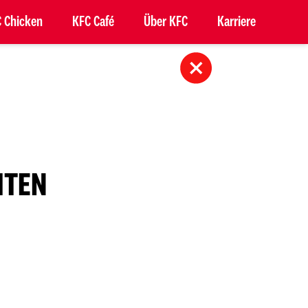
 Chicken
KFC Café
Über KFC
Karriere
,
ITEN